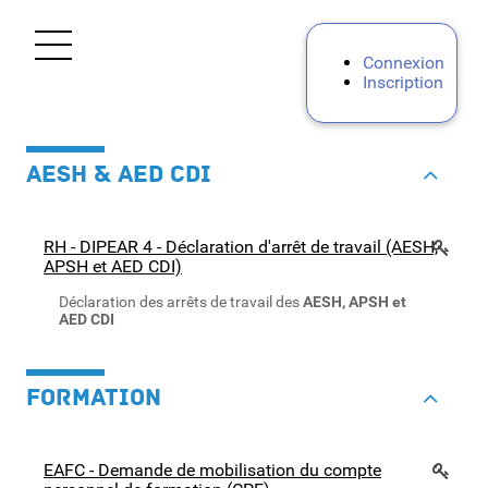
Ouvrir le menu
Connexion
Inscription
Accueil
AESH & AED CDI
Personnels d'encadrement
Premier degré
RH - DIPEAR 4 - Déclaration d'arrêt de travail (AESH,
APSH et AED CDI)
Second degré
Déclaration des arrêts de travail des
AESH, APSH et
AED CDI
Personnels BIATPSS
FORMATION
Mes demandes
EAFC - Demande de mobilisation du compte
Mon portail RH