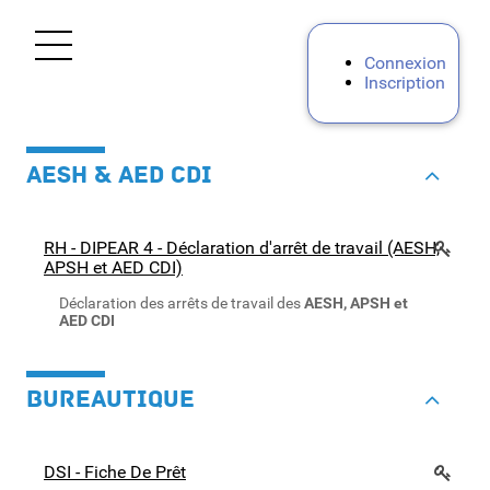
Ouvrir le menu
Connexion
Inscription
Accueil
AESH & AED CDI
Personnels d'encadrement
Premier degré
RH - DIPEAR 4 - Déclaration d'arrêt de travail (AESH,
APSH et AED CDI)
Second degré
Déclaration des arrêts de travail des
AESH, APSH et
AED CDI
Personnels BIATPSS
BUREAUTIQUE
Mes demandes
DSI - Fiche De Prêt
Mon portail RH